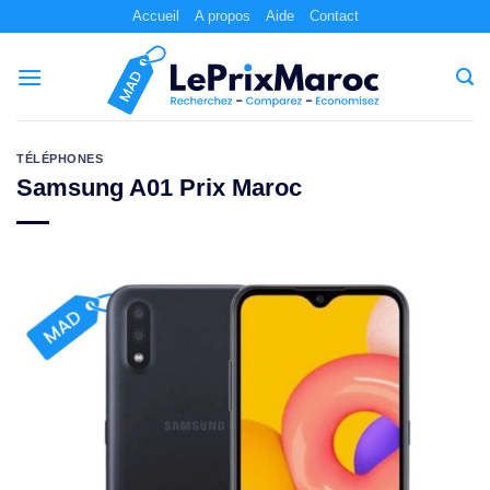
Passer
Accueil
A propos
Aide
Contact
au
contenu
TÉLÉPHONES
Samsung A01 Prix Maroc