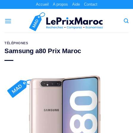
Passer
Accueil
A propos
Aide
Contact
au
contenu
TÉLÉPHONES
Samsung a80 Prix Maroc