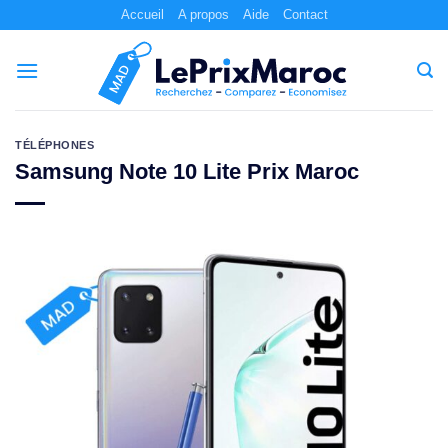
Passer
Accueil
A propos
Aide
Contact
au
contenu
TÉLÉPHONES
Samsung Note 10 Lite Prix Maroc