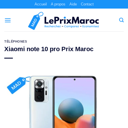
Passer
Accueil
A propos
Aide
Contact
au
contenu
TÉLÉPHONES
Xiaomi note 10 pro Prix Maroc